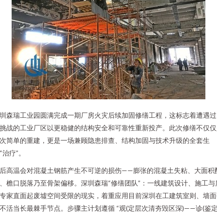
圳森瑞工业园圆满完成一期厂房火灾后续加固修缮工程，这标志着遭遇过
挑战的工业厂区以更稳健的结构安全和可靠性重新投产。此次修缮不仅仅
次简单的重建，更是一场兼顾隐患排查、结构加固与技术升级的全套生
“治疗”。
后高温会对混凝土钢筋产生不可逆的损伤——膨张的混凝土失粘、大面积
、檐口脱落乃至骨架偏移。深圳森瑞“修缮团队”：一线建筑设计、施工与
专家直面起废墟空间受限的现实，着重应用目前深圳在工建筑室则、墙面
不活当长最棘手节点。步骤主计划遵循 “观(定层次清夯毁区深)——诊(鉴